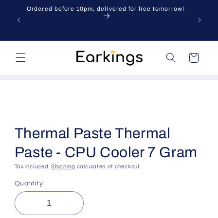
Skip to
Ordered before 10pm, delivered for free tomorrow!
content
Cart
Skip to
product
information
Thermal Paste Thermal
Paste - CPU Cooler 7 Gram
Tax included.
Shipping
calculated at checkout.
Quantity