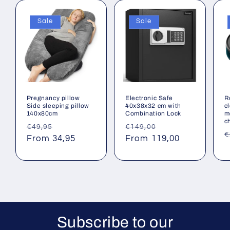
Sale
Sale
Pregnancy pillow
Electronic Safe
R
Side sleeping pillow
40x38x32 cm with
c
140x80cm
Combination Lock
m
c
Regular
Sale
Regular
Sale
€49,95
€149,00
R
€
price
From 34,95
price
price
From 119,00
price
p
Subscribe to our