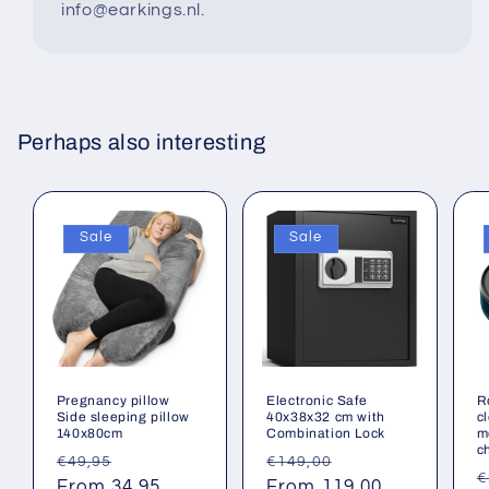
info@earkings.nl.
Perhaps also interesting
Sale
Sale
Pregnancy pillow
Electronic Safe
R
Side sleeping pillow
40x38x32 cm with
c
140x80cm
Combination Lock
m
c
Regular
Sale
Regular
Sale
€49,95
€149,00
R
€
price
From 34,95
price
price
From 119,00
price