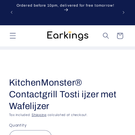
Skip to
Ordered before 10pm, delivered for free tomorrow!
content
Cart
Skip to
product
information
KitchenMonster®
Contactgrill Tosti ijzer met
Wafelijzer
Tax included.
Shipping
calculated at checkout.
Quantity