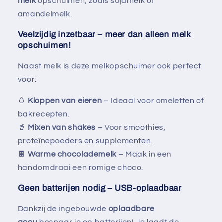
melk
opschuimen, zoals sojamelk of
amandelmelk.
Veelzijdig inzetbaar – meer dan alleen melk
opschuimen!
Naast melk is deze melkopschuimer ook perfect
voor:
🥚
Kloppen van eieren
– Ideaal voor omeletten of
bakrecepten.
🥤
Mixen van shakes
– Voor smoothies,
proteïnepoeders en supplementen.
🍫
Warme chocolademelk
– Maak in een
handomdraai een romige choco.
Geen batterijen nodig – USB-oplaadbaar
Dankzij de ingebouwde
oplaadbare
accu
bespaar je op batterijen! Je laadt de