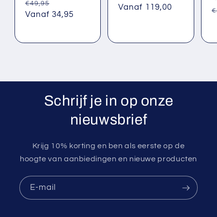
Normale
Aanbiedingsprijs
€49,95
prijs
Vanaf 119,00
N
€
prijs
Vanaf 34,95
p
Schrijf je in op onze
nieuwsbrief
Krijg 10% korting en ben als eerste op de
hoogte van aanbiedingen en nieuwe producten
E‑mail