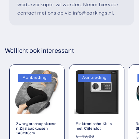
wederverkoper wil worden. Neem hiervoor
contact met ons op via info@earkings.nl.
Wellicht ook interessant
Aanbieding
Aanbieding
Zwangerschapskusse
Elektronische Kluis
R
n Zijslaapkussen
met Cijferslot
S
140x80cm
D
Normale
Aanbiedingsprij
€149,00
L