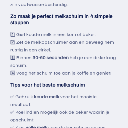
zijn vaatwasserbestendig.
Zo maak je perfect melkschuim in 4 simpele
stappen
1️⃣ Giet koude melk in een kom of beker.
2️⃣ Zet de melkopschuimer aan en beweeg hem
rustig in een cirkel.
3️⃣ Binnen
30-60 seconden
heb je een dikke laag
schuim.
4️⃣ Voeg het schuim toe aan je koffie en geniet!
Tips voor het beste melkschuim
✅ Gebruik
koude melk
voor het mooiste
resultaat.
✅ Koel indien mogelijk ook de beker waarin je
opschuimt.
✅ Kies
volle melk
voor dikker schuim en een