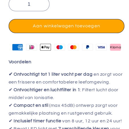
Aan winkelwagen toevoegen
Klarna
Voordelen
✔ Ontvochtigt tot 1 liter vocht per dag
en zorgt voor
een frissere en comfortabelere leefomgeving.
✔
Ontvochtiger en luchtfilter in 1
:
Filtert lucht door
middel van Ionisatie.
✔
Compact en stil
(max 45dB) ontwerp zorgt voor
gemakkelijke plaatsing en rustgevend gebruik.
✔
Inclusief timer functie
van 8 uur, 12 uur en 24 uur!
✔ Bevat LED licht met
7 verschillende kleuren
voor