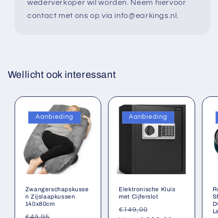
wederverkoper wil worden. Neem hiervoor
contact met ons op via info@earkings.nl.
Wellicht ook interessant
Aanbieding
Aanbieding
Zwangerschapskusse
Elektronische Kluis
R
n Zijslaapkussen
met Cijferslot
S
140x80cm
D
Normale
Aanbiedingsprij
€149,00
L
Normale
Aanbiedingsprijs
€49,95