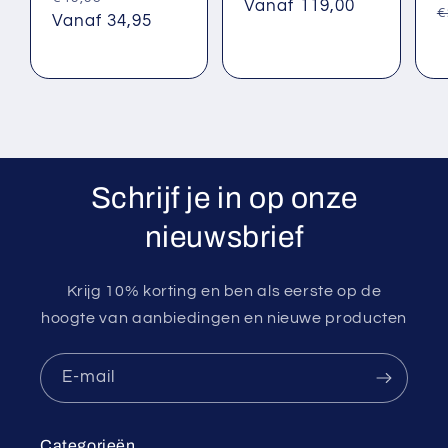
prijs
Vanaf 119,00
N
€
prijs
Vanaf 34,95
p
Schrijf je in op onze
nieuwsbrief
Krijg 10% korting en ben als eerste op de
hoogte van aanbiedingen en nieuwe producten
E‑mail
Categorieën