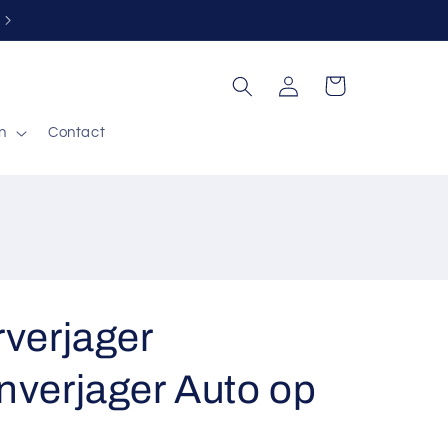
Gratis retour binnen 30 dagen*
Inloggen
Winkelwagen
n
Contact
rverjager
nverjager Auto op