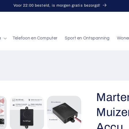
Voor 22:00 besteld, is morgen gratis bezorgd!
a
Telefoon en Computer
Sport en Ontspanning
Wone
Marte
Muize
Accu