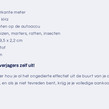
erkante meter
5 kHz
oten op de autoaccu
izen, marters, ratten, insecten
9,5 x 2,2 cm
tof
am
erjagers zelf uit!
 hou je al het ongedierte effectief uit de buurt van je 
, en als je niet tevreden bent, krijg je je volledige aank