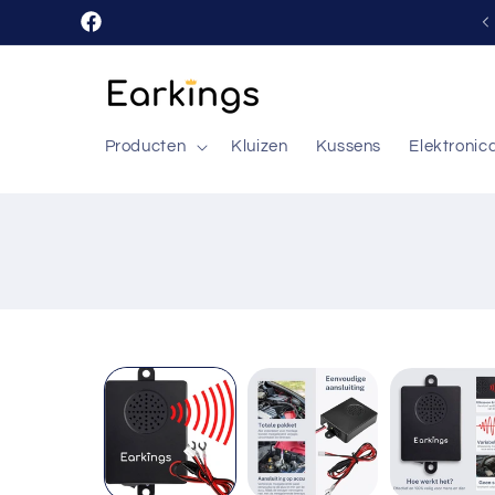
Meteen
naar de
Facebook
content
Producten
Kluizen
Kussens
Elektronic
Ga direct naar
productinformatie