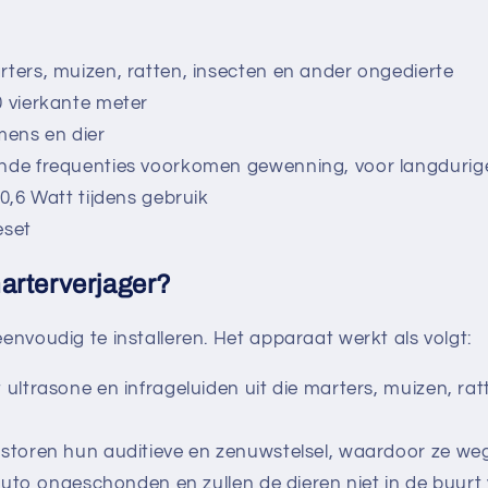
ters, muizen, ratten, insecten en ander ongedierte
0 vierkante meter
mens en dier
nde frequenties voorkomen gewenning, voor langdurige
 0,6 Watt tijdens gebruik
eset
arterverjager?
envoudig te installeren. Het apparaat werkt als volgt:
 ultrasone en infrageluiden uit die marters, muizen, rat
storen hun auditieve en zenuwstelsel, waardoor ze wegb
e auto ongeschonden en zullen de dieren niet in de buur