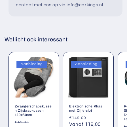
contact met ons op via info@earkings.nl.
Wellicht ook interessant
Aanbieding
Aanbieding
Zwangerschapskusse
Elektronische Kluis
R
n Zijslaapkussen
met Cijferslot
S
140x80cm
D
Normale
Aanbiedingsprij
€149,00
L
Normale
Aanbiedingsprijs
€49,95
prijs
Vanaf 119,00
N
€