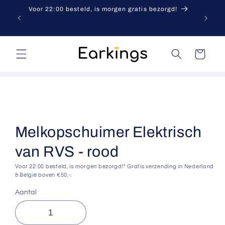
Meteen
Voor 22:00 besteld, is morgen gratis bezorgd!
naar de
content
Winkelwagen
a direct naar
roductinformatie
Melkopschuimer Elektrisch
van RVS - rood
Voor 22:00 besteld, is morgen bezorgd!* Gratis verzending in Nederland
& België boven €50,-.
Aantal