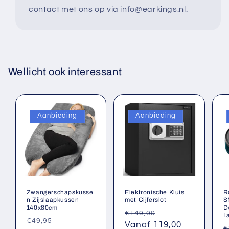
contact met ons op via info@earkings.nl.
Wellicht ook interessant
Aanbieding
Aanbieding
Zwangerschapskusse
Elektronische Kluis
R
n Zijslaapkussen
met Cijferslot
S
140x80cm
D
Normale
Aanbiedingsprij
€149,00
L
Normale
Aanbiedingsprijs
€49,95
prijs
Vanaf 119,00
N
€