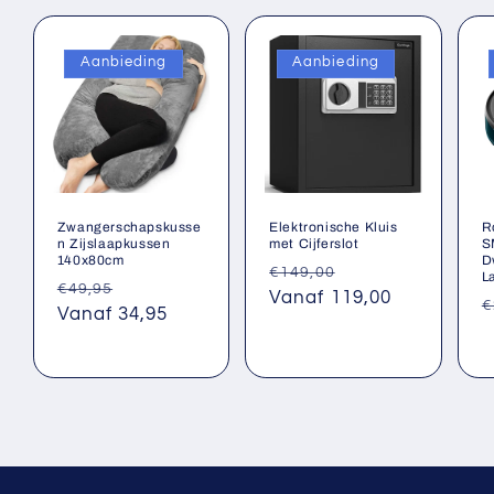
Aanbieding
Aanbieding
Zwangerschapskusse
Elektronische Kluis
R
n Zijslaapkussen
met Cijferslot
S
140x80cm
D
Normale
Aanbiedingsprij
€149,00
L
Normale
Aanbiedingsprijs
€49,95
prijs
Vanaf 119,00
N
€
prijs
Vanaf 34,95
p