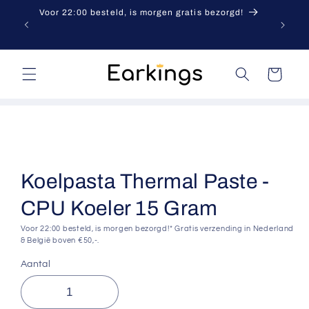
Meteen
Voor 22:00 besteld, is morgen gratis bezorgd!
naar de
content
Winkelwagen
a direct naar
roductinformatie
Koelpasta Thermal Paste -
CPU Koeler 15 Gram
Voor 22:00 besteld, is morgen bezorgd!* Gratis verzending in Nederland
& België boven €50,-.
Aantal