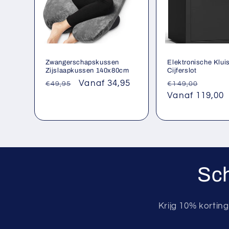
Zwangerschapskussen
Elektronische Klui
Zijslaapkussen 140x80cm
Cijferslot
Normale
Aanbiedingsprijs
Vanaf 34,95
Normale
Aanbi
€49,95
€149,00
prijs
prijs
Vanaf 119,00
Sch
Krijg 10% kortin