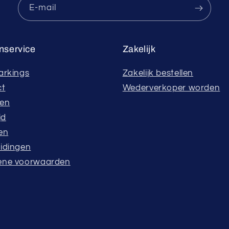
E‑mail
nservice
Zakelijk
arkings
Zakelijk bestellen
ct
Wederverkoper worden
ren
jd
en
idingen
ene voorwaarden