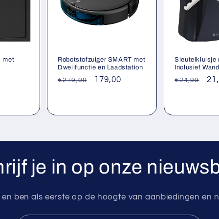
s met
Robotstofzuiger SMART met
Sleutelkluisje
Dweilfunctie en Laadstation
Inclusief Wan
edingsprijs
Normale
Aanbiedingsprijs
179,00
Normale
Aa
21
€219,00
€24,99
prijs
prijs
rijf je in op onze nieuwsb
g en ben als eerste op de hoogte van aanbiedingen en