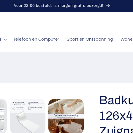
Voor 22:00 besteld, is morgen gratis bezorgd!
a
Telefoon en Computer
Sport en Ontspanning
Wone
Badku
126x4
Zuign