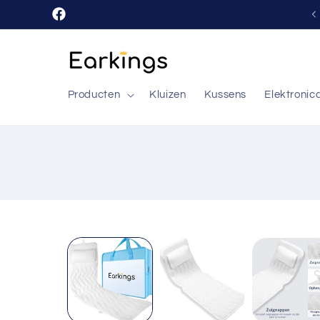
Meteen
naar de
Facebook
content
Producten
Kluizen
Kussens
Elektronic
Ga direct naar
productinformatie