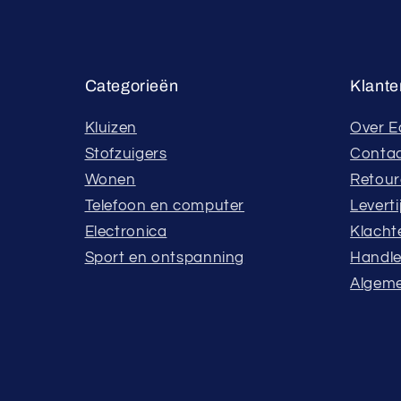
Categorieën
Klante
Kluizen
Over E
Stofzuigers
Conta
Wonen
Retou
Telefoon en computer
Leverti
Electronica
Klacht
Sport en ontspanning
Handle
Algem