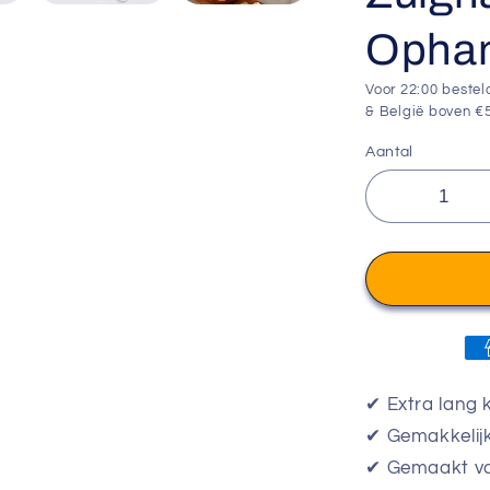
Opha
Voor 22:00 bestel
& België boven €5
Aantal
✔
Extra lang
✔
Gemakkelijk
✔
Gemaakt va