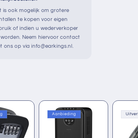
t is ook mogelijk om grotere
ntallen te kopen voor eigen
bruik of indien u wederverkoper
l worden. Neem hiervoor contact
t ons op via info@earkings.nl.
ng
Aanbieding
Uitve