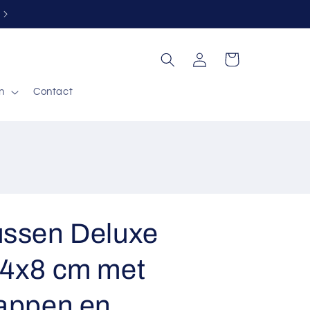
Gratis retour binnen 30 dagen*
Inloggen
Winkelwagen
n
Contact
ssen Deluxe
4x8 cm met
appen en