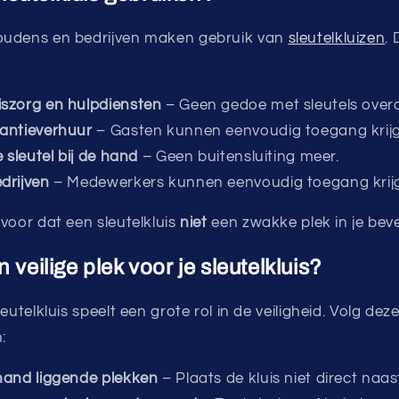
oudens en bedrijven maken gebruik van
sleutelkluizen
. 
iszorg en hulpdiensten
– Geen gedoe met sleutels over
kantieverhuur
– Gasten kunnen eenvoudig toegang krij
e sleutel bij de hand
– Geen buitensluiting meer.
drijven
– Medewerkers kunnen eenvoudig toegang krij
voor dat een sleutelkluis
niet
een zwakke plek in je beve
 veilige plek voor je sleutelkluis?
eutelkluis speelt een grote rol in de veiligheid. Volg dez
:
hand liggende plekken
– Plaats de kluis niet direct naas