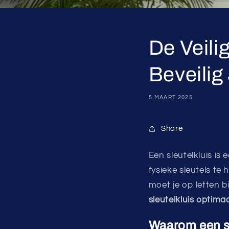
De Veili
Beveilig
5 MAART 2025
Share
Een sleutelkluis is 
fysieke sleutels te
moet je op letten b
sleutelkluis optimaa
Waarom een sl