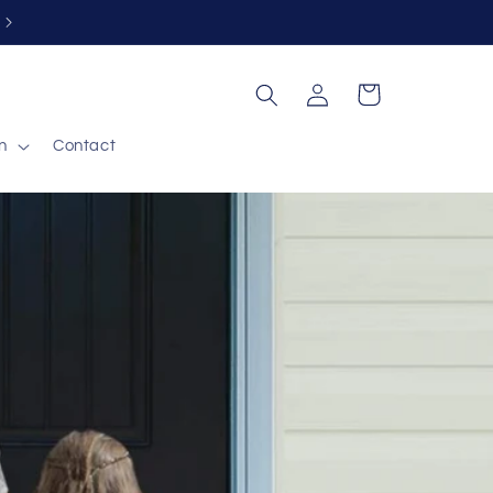
Gratis retour binnen 30 dagen*
Inloggen
Winkelwagen
n
Contact