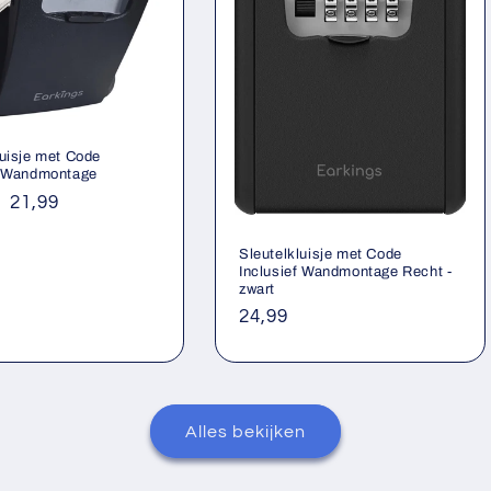
luisje met Code
f Wandmontage
le
Aanbiedingsprijs
21,99
Sleutelkluisje met Code
Inclusief Wandmontage Recht -
zwart
Normale
24,99
prijs
Alles bekijken