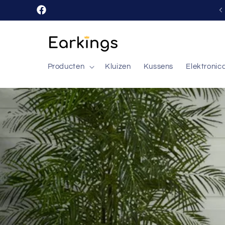
Meteen
naar de
Facebook
content
Producten
Kluizen
Kussens
Elektronic