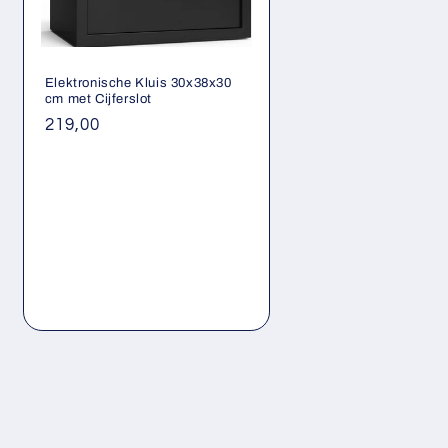
Elektronische Kluis 30x38x30
cm met Cijferslot
Normale
219,00
prijs