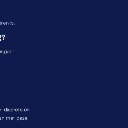
Γ
ren is.
g?
ringen:
en
discrete en
den met deze