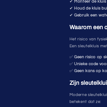
✔
Monteer de kluis
✔
Houd de kluis bui
✔
Gebruik een wat
Waarom een cij
Het risico van fysi
Een sleutelkluis me
✅
Geen risico op sl
✅
Unieke code voor
✅
Geen kans op ko
Zijn sleutelk
Moderne sleutelklu
betekent dat ze: