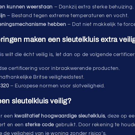
en kunnen weerstaan
– Dankzij extra sterke behuizing.
ijn
– Bestand tegen extreme temperaturen en vocht.
eningsmechanisme hebben
– Dat niet makkelijk te force
eringen maken een sleutelkluis extra veili
is wilt die écht veilig is, let dan op de volgende certifice
se certificering voor inbraakwerende producten.
afhankelijke Britse veiligheidstest.
2320
– Europese normen voor slotveiligheid.
en sleutelkluis veilig?
oor een
kwalitatief hoogwaardige sleutelkluis
, deze op e
rt en een
sterke code
gebruikt. Door rekening te hou
e de veiligheid van je woning zonder risico’s.