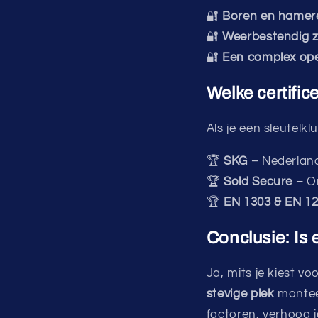
🔐
Boren en hamer
🔐
Weerbestendig z
🔐
Een complex op
Welke certific
Als je een sleutelklu
🏆
SKG
– Nederland
🏆
Sold Secure
– On
🏆
EN 1303 & EN 1
Conclusie: Is e
Ja, mits je kiest v
stevige plek
montee
factoren, verhoog j