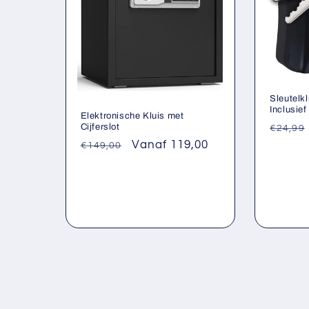
Sleutelk
Inclusie
Elektronische Kluis met
Norma
Cijferslot
€24,99
prijs
Normale
Aanbiedingsprijs
Vanaf 119,00
€149,00
prijs