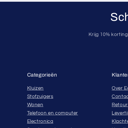
Sch
Krijg 10% kortin
Categorieën
Klante
Kluizen
Over E
Stofzuigers
Conta
Wonen
Retou
Telefoon en computer
Leverti
Electronica
Klacht