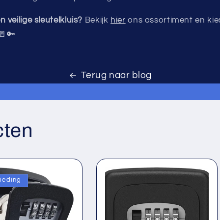
 veilige sleutelkluis?
Bekijk
hier
ons assortiment en kie
 🚪🔑
Terug naar blog
cten
ieding