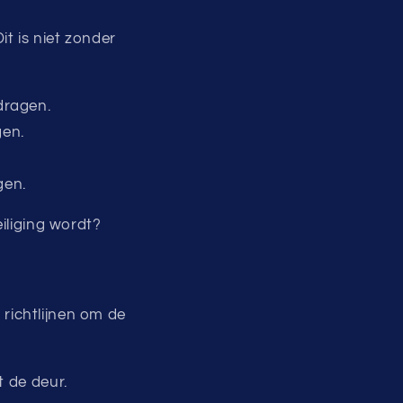
Dit is niet zonder
dragen.
gen.
gen.
iliging wordt?
e richtlijnen om de
t de deur.