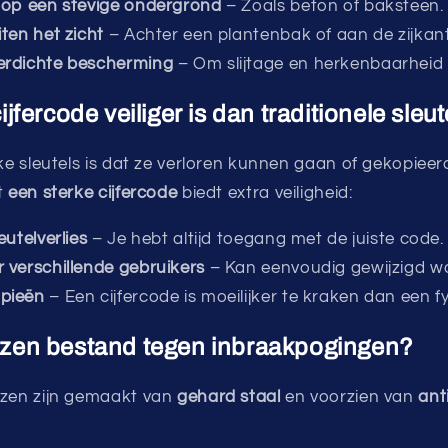
 op een stevige ondergrond
– Zoals beton of baksteen.
ten het zicht
– Achter een plantenbak of aan de zijkant
erdichte bescherming
– Om slijtage en herkenbaarheid 
fercode veiliger is dan traditionele sleut
eke sleutels is dat ze verloren kunnen gaan of gekopie
t
een sterke cijfercode
biedt extra veiligheid:
eutelverlies
– Je hebt altijd toegang met de juiste code.
 verschillende gebruikers
– Kan eenvoudig gewijzigd w
pieën
– Een cijfercode is moeilijker te kraken dan een fy
luizen bestand tegen inbraakpogingen?
izen zijn gemaakt van
gehard staal
en voorzien van
ant