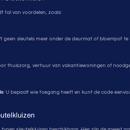
dt tal van voordelen, zoals:
ft geen sleutels meer onder de deurmat of bloempot te
voor thuiszorg, verhuur van vakantiewoningen of noodge
le
: U bepaalt wie toegang heeft en kunt de code eenvou
utelkluizen
de typen sleutelkluizen beschikbaar. Hier zijn de meest g