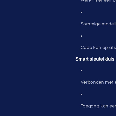
Werkt met een p
Sommige modelle
Code kan op afsta
Smart sleutelkluis
Verbonden met e
Toegang kan een