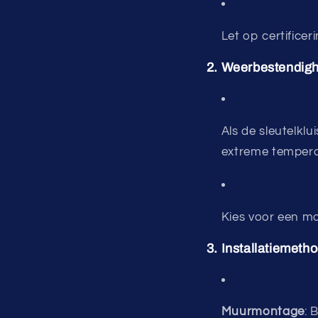
Let op certificer
2. Weerbestendig
Als de sleutelkl
extreme tempera
Kies voor een mo
3. Installatiemeth
Muurmontage
: 