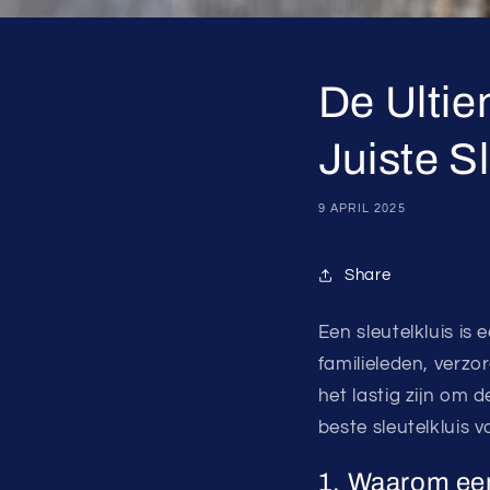
De Ultie
Juiste S
9 APRIL 2025
Share
Een sleutelkluis is
familieleden, verz
het lastig zijn om 
beste sleutelkluis v
1. Waarom een