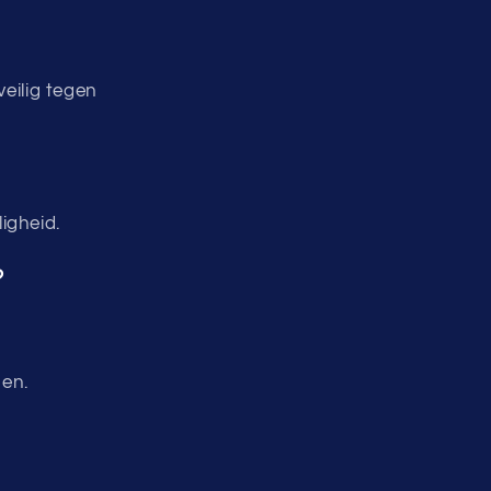
eilig tegen
igheid.
?
nen.
.