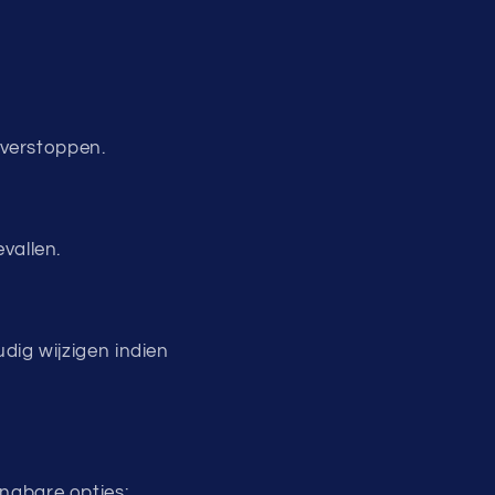
 verstoppen.
vallen.
dig wijzigen indien
angbare opties: